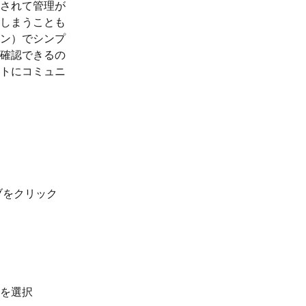
されて管理が
しまうことも
ン）でシンプ
確認できるの
トにコミュニ
ブをクリック
を選択